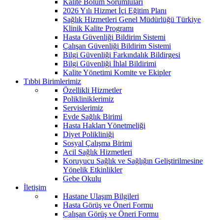
Kalite Bölüm Sorumluları
2026 Yılı Hizmet İçi Eğitim Planı
Sağlık Hizmetleri Genel Müdürlüğü Türkiye
Klinik Kalite Programı
Hasta Güvenliği Bildirim Sistemi
Çalışan Güvenliği Bildirim Sistemi
Bilgi Güvenliği Farkındalık Bildirgesi
Bilgi Güvenliği İhlal Bildirimi
Kalite Yönetimi Komite ve Ekipler
Tıbbi Birimlerimiz
Özellikli Hizmetler
Polikliniklerimiz
Servislerimiz
Evde Sağlık Birimi
Hasta Hakları Yönetmeliği
Diyet Polikliniği
Sosyal Çalışma Birimi
Acil Sağlık Hizmetleri
Koruyucu Sağlık ve Sağlığın Geliştirilmesine
Yönelik Etkinlikler
Gebe Okulu
İletişim
Hastane Ulaşım Bilgileri
Hasta Görüş ve Öneri Formu
Çalışan Görüş ve Öneri Formu