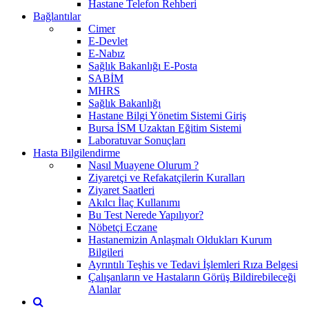
Hastane Telefon Rehberi
Bağlantılar
Cimer
E-Devlet
E-Nabız
Sağlık Bakanlığı E-Posta
SABİM
MHRS
Sağlık Bakanlığı
Hastane Bilgi Yönetim Sistemi Giriş
Bursa İSM Uzaktan Eğitim Sistemi
Laboratuvar Sonuçları
Hasta Bilgilendirme
Nasıl Muayene Olurum ?
Ziyaretçi ve Refakatçilerin Kuralları
Ziyaret Saatleri
Akılcı İlaç Kullanımı
Bu Test Nerede Yapılıyor?
Nöbetçi Eczane
Hastanemizin Anlaşmalı Oldukları Kurum
Bilgileri
Ayrıntılı Teşhis ve Tedavi İşlemleri Rıza Belgesi
Çalışanların ve Hastaların Görüş Bildirebileceği
Alanlar