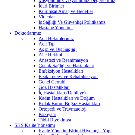
Misyonumuz Vizyonumuz Değerlerimiz
İdari Birimler
Kurumsal Amaç ve Hedefler
Videolar
İş Sağlığı Ve Güvenliği Politikamız
Hastane Yönetimi
Doktorlarımız
Acil Hekimlerimiz
Acil Tıp
Ağız Ve Diş Sağlığı
Aile Hekimi
Anestezi ve Reanimasyon
Çocuk Sağlığı ve Hastalıkları
Enfeksiyon Hastalıkları
Fizik Tedavi ve Rehabilitasyon
Genel Cerrahi
Göz Hastalıkları
İç Hastalıkları (Dahiliye)
Kadın Hastalıkları ve Doğum
Kulak Burun Boğaz Hastalıkları
Ortopedi ve Travmatoloji
Psikiyatri
Tıbbi Biyokimya
SKS Kalite Yönetimi
Kalite Yönetim Birimi Hiyerarşik Yapı