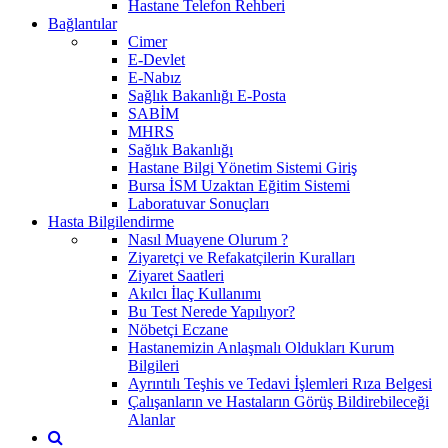
Hastane Telefon Rehberi
Bağlantılar
Cimer
E-Devlet
E-Nabız
Sağlık Bakanlığı E-Posta
SABİM
MHRS
Sağlık Bakanlığı
Hastane Bilgi Yönetim Sistemi Giriş
Bursa İSM Uzaktan Eğitim Sistemi
Laboratuvar Sonuçları
Hasta Bilgilendirme
Nasıl Muayene Olurum ?
Ziyaretçi ve Refakatçilerin Kuralları
Ziyaret Saatleri
Akılcı İlaç Kullanımı
Bu Test Nerede Yapılıyor?
Nöbetçi Eczane
Hastanemizin Anlaşmalı Oldukları Kurum
Bilgileri
Ayrıntılı Teşhis ve Tedavi İşlemleri Rıza Belgesi
Çalışanların ve Hastaların Görüş Bildirebileceği
Alanlar