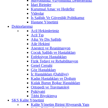
Misyonumuz Vizyonumuz Değerlerimiz
İdari Birimler
Kurumsal Amaç ve Hedefler
Videolar
İş Sağlığı Ve Güvenliği Politikamız
Hastane Yönetimi
Doktorlarımız
Acil Hekimlerimiz
Acil Tıp
Ağız Ve Diş Sağlığı
Aile Hekimi
Anestezi ve Reanimasyon
Çocuk Sağlığı ve Hastalıkları
Enfeksiyon Hastalıkları
Fizik Tedavi ve Rehabilitasyon
Genel Cerrahi
Göz Hastalıkları
İç Hastalıkları (Dahiliye)
Kadın Hastalıkları ve Doğum
Kulak Burun Boğaz Hastalıkları
Ortopedi ve Travmatoloji
Psikiyatri
Tıbbi Biyokimya
SKS Kalite Yönetimi
Kalite Yönetim Birimi Hiyerarşik Yapı