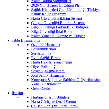
Kalite Bölüm Sorumluları
2026 Yılı Hizmet İçi Eğitim Planı
Sağlık Hizmetleri Genel Müdürlüğü Türkiye
Klinik Kalite Programı
Hasta Güvenliği Bildirim Sistemi
Çalışan Güvenliği Bildirim Sistemi
Bilgi Güvenliği Farkındalık Bildirgesi
Bilgi Güvenliği İhlal Bildirimi
Kalite Yönetimi Komite ve Ekipler
Tıbbi Birimlerimiz
Özellikli Hizmetler
Polikliniklerimiz
Servislerimiz
Evde Sağlık Birimi
Hasta Hakları Yönetmeliği
Diyet Polikliniği
Sosyal Çalışma Birimi
Acil Sağlık Hizmetleri
Koruyucu Sağlık ve Sağlığın Geliştirilmesine
Yönelik Etkinlikler
Gebe Okulu
İletişim
Hastane Ulaşım Bilgileri
Hasta Görüş ve Öneri Formu
Çalışan Görüş ve Öneri Formu