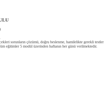
ULU
)
.
cekleri sorunların çözümü, doğru beslenme, hamilelikte gerekli testler
Tüm eğitimler 5 modül üzerinden haftanın her günü verilmektedir.