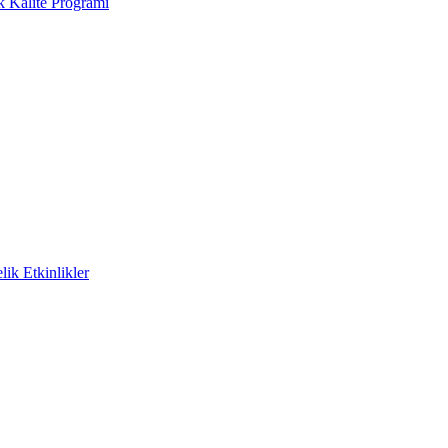
k Kalite Programı
ik Etkinlikler