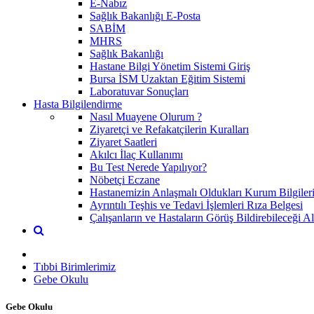
E-Nabız
Sağlık Bakanlığı E-Posta
SABİM
MHRS
Sağlık Bakanlığı
Hastane Bilgi Yönetim Sistemi Giriş
Bursa İSM Uzaktan Eğitim Sistemi
Laboratuvar Sonuçları
Hasta Bilgilendirme
Nasıl Muayene Olurum ?
Ziyaretçi ve Refakatçilerin Kuralları
Ziyaret Saatleri
Akılcı İlaç Kullanımı
Bu Test Nerede Yapılıyor?
Nöbetçi Eczane
Hastanemizin Anlaşmalı Oldukları Kurum Bilgiler
Ayrıntılı Teşhis ve Tedavi İşlemleri Rıza Belgesi
Çalışanların ve Hastaların Görüş Bildirebileceği Al
Tıbbi Birimlerimiz
Gebe Okulu
Gebe Okulu