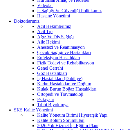
Kurumsal Amaç ve Hedefler
Videolar
İş Sağlığı Ve Güvenliği Politikamız
Hastane Yönetimi
Doktorlarımız
Acil Hekimlerimiz
Acil Tıp
Ağız Ve Diş Sağlığı
Aile Hekimi
Anestezi ve Reanimasyon
Çocuk Sağlığı ve Hastalıkları
Enfeksiyon Hastalıkları
Fizik Tedavi ve Rehabilitasyon
Genel Cerrahi
Göz Hastalıkları
İç Hastalıkları (Dahiliye)
Kadın Hastalıkları ve Doğum
Kulak Burun Boğaz Hastalıkları
Ortopedi ve Travmatoloji
Psikiyatri
Tıbbi Biyokimya
SKS Kalite Yönetimi
Kalite Yönetim Birimi Hiyerarşik Yapı
Kalite Bölüm Sorumluları
2026 Yılı Hizmet İçi Eğitim Planı