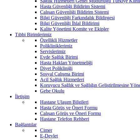
Sağlık Hizmetleri Genel Müdürlüğü Türkiye Klini
Hasta Güvenliği Bildirim Sistemi
Çalışan Güvenliği Bildirim Sistemi
Bilgi Güvenliği Farkındalık Bildirgesi
Bilgi Güvenliği İhlal Bildirimi
Kalite Yönetimi Komite ve Ekipler
Tıbbi Birimlerimiz
Özellikli Hizmetler
Polikliniklerimiz
Servislerimiz
Evde Sağlık Birimi
Hasta Hakları Yönetmeliği
Diyet Polikliniği
Sosyal Çalışma Birimi
Acil Sağlık Hizmetleri
Koruyucu Sağlık ve Sağlığın Geliştirilmesine Yönel
Gebe Okulu
İletişim
Hastane Ulaşım Bilgileri
Hasta Görüş ve Öneri Formu
Çalışan Görüş ve Öneri Formu
Hastane Telefon Rehberi
Bağlantılar
Cimer
E-Devlet