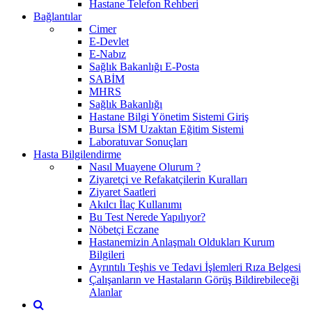
Hastane Telefon Rehberi
Bağlantılar
Cimer
E-Devlet
E-Nabız
Sağlık Bakanlığı E-Posta
SABİM
MHRS
Sağlık Bakanlığı
Hastane Bilgi Yönetim Sistemi Giriş
Bursa İSM Uzaktan Eğitim Sistemi
Laboratuvar Sonuçları
Hasta Bilgilendirme
Nasıl Muayene Olurum ?
Ziyaretçi ve Refakatçilerin Kuralları
Ziyaret Saatleri
Akılcı İlaç Kullanımı
Bu Test Nerede Yapılıyor?
Nöbetçi Eczane
Hastanemizin Anlaşmalı Oldukları Kurum
Bilgileri
Ayrıntılı Teşhis ve Tedavi İşlemleri Rıza Belgesi
Çalışanların ve Hastaların Görüş Bildirebileceği
Alanlar