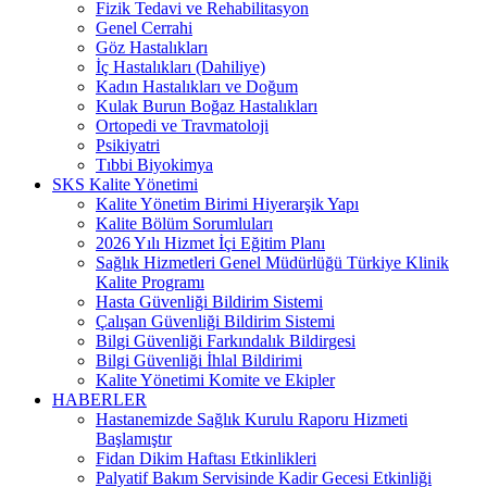
Fizik Tedavi ve Rehabilitasyon
Genel Cerrahi
Göz Hastalıkları
İç Hastalıkları (Dahiliye)
Kadın Hastalıkları ve Doğum
Kulak Burun Boğaz Hastalıkları
Ortopedi ve Travmatoloji
Psikiyatri
Tıbbi Biyokimya
SKS Kalite Yönetimi
Kalite Yönetim Birimi Hiyerarşik Yapı
Kalite Bölüm Sorumluları
2026 Yılı Hizmet İçi Eğitim Planı
Sağlık Hizmetleri Genel Müdürlüğü Türkiye Klinik
Kalite Programı
Hasta Güvenliği Bildirim Sistemi
Çalışan Güvenliği Bildirim Sistemi
Bilgi Güvenliği Farkındalık Bildirgesi
Bilgi Güvenliği İhlal Bildirimi
Kalite Yönetimi Komite ve Ekipler
HABERLER
Hastanemizde Sağlık Kurulu Raporu Hizmeti
Başlamıştır
Fidan Dikim Haftası Etkinlikleri
Palyatif Bakım Servisinde Kadir Gecesi Etkinliği