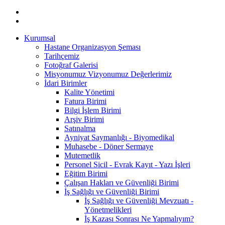
Kurumsal
Hastane Organizasyon Şeması
Tarihçemiz
Fotoğraf Galerisi
Misyonumuz Vizyonumuz Değerlerimiz
İdari Birimler
Kalite Yönetimi
Fatura Birimi
Bilgi İşlem Birimi
Arşiv Birimi
Satınalma
Ayniyat Saymanlığı - Biyomedikal
Muhasebe - Döner Sermaye
Mutemetlik
Personel Sicil - Evrak Kayıt - Yazı İşleri
Eğitim Birimi
Çalışan Hakları ve Güvenliği Birimi
İş Sağlığı ve Güvenliği Birimi
İş Sağlığı ve Güvenliği Mevzuatı -
Yönetmelikleri
İş Kazası Sonrası Ne Yapmalıyım?