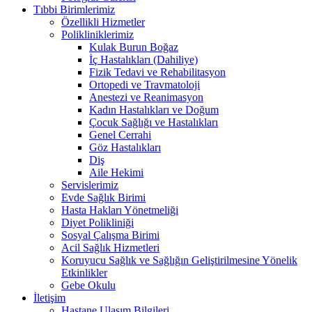
Tıbbi Birimlerimiz
Özellikli Hizmetler
Polikliniklerimiz
Kulak Burun Boğaz
İç Hastalıkları (Dahiliye)
Fizik Tedavi ve Rehabilitasyon
Ortopedi ve Travmatoloji
Anestezi ve Reanimasyon
Kadın Hastalıkları ve Doğum
Çocuk Sağlığı ve Hastalıkları
Genel Cerrahi
Göz Hastalıkları
Diş
Aile Hekimi
Servislerimiz
Evde Sağlık Birimi
Hasta Hakları Yönetmeliği
Diyet Polikliniği
Sosyal Çalışma Birimi
Acil Sağlık Hizmetleri
Koruyucu Sağlık ve Sağlığın Geliştirilmesine Yönelik
Etkinlikler
Gebe Okulu
İletişim
Hastane Ulaşım Bilgileri