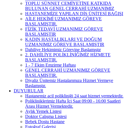
TOPLU SÜNNET CEMİYETİNE KATKIDA
BULUNAN GENEL CERRAHİ UZMANIMIZ
HASTANEMİZE YAPILAN DİŞ ÜNİTESİ BAĞIŞI
AİLE HEKİMİ UZMANIMIZ GÖREVE
BAŞLAMIŞTIR.
FİZİK TEDAVİ UZMANIMIZ GÖREVE
BAŞLAMIŞTIR
KADIN HASTALIKLARI VE DOĞUM
UZMANIMIZ GÖREVE BAŞLAMIŞTIR
Dahiliye Hekimimiz Görevine Başlamıştır
2. DAHİLİYE POLİKLİNİĞİMİZ HİZMETE
BAŞLAMIŞTIR.
1 - 7 Ekim Emzirme Haftası
GENEL CERRAHİ UZMANIMIZ GÖREVE
BAŞLAMIŞTIR.
Diyaliz Ünitemiz Hastalarımıza Hizmet Vermeye
Başlamıştır.
DUYURULAR
Hastanemiz acil polikliniği 24 saat hizmet vermektedir.
Polikliniklerimiz Hafta İçi Saat 09:00 - 16:00 Saatleri
Arası Hizmet Vermektedir.
Aylık Yemek Listesi
Doktor Çalışma Listesi
Bebek Dostu Hastane
Fotoğraf Galerisi