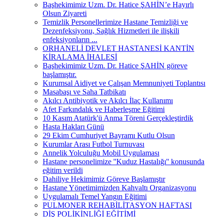
Başhekimimiz Uzm. Dr. Hatice ŞAHİN’e Hayırlı
Olsun Ziyareti
Temizlik Personellerimize Hastane Temizliği ve
Dezenfeksiyonu, Sağlık Hizmetleri ile ilişkili
enfeksiyonların ...
ORHANELİ DEVLET HASTANESİ KANTİN
KİRALAMA İHALESİ
Başhekimimiz Uzm. Dr. Hatice ŞAHİN göreve
başlamıştır.
Kurumsal Aidiyet ve Çalışan Memnuniyeti Toplantısı
Masabaşı ve Saha Tatbikatı
Akılcı Antibiyotik ve Akılcı İlaç Kullanımı
Afet Farkındalık ve Haberleşme Eğitimi
10 Kasım Atatürk'ü Anma Töreni Gerçekleştirdik
Hasta Hakları Günü
29 Ekim Cumhuriyet Bayramı Kutlu Olsun
Kurumlar Arası Futbol Turnuvası
Annelik Yolculuğu Mobil Uygulaması
Hastane personelimize ''Kuduz Hastalığı'' konusunda
eğitim verildi
Dahiliye Hekimimiz Göreve Başlamıştır
Hastane Yönetimimizden Kahvaltı Organizasyonu
Uygulamalı Temel Yangın Eğitimi
PULMONER REHABİLİTASYON HAFTASI
DİŞ POLİKİNLİĞİ EĞİTİMİ