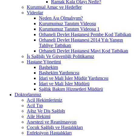
Ramak Kala Olayı Nedir?
Kurumsal Amaç ve Hedefler
Videolar
Neden Aşı Olmalıyım?
Kurumumuz Tanıtım Videosu
Kurumumuz Tanıtım Videosu 1
Orhaneli Devlet Hastanesi Pembe Kod Tatbikatı
Orhaneli Devlet Hastanesi 2014 Yılı Yangın
Tahliye Tatbikatı
Orhaneli Devlet Hastanesi Mavi Kod Tatbikatı
İş Sağlığı Ve Güvenliği Politikamız
Hastane Yönetimi
Başhekim
Başhekim Yardımcısı
İdari ve Mali İşler Müdür Yardımcısı
İdari ve Mali İşler Müdürü
Sağlık Bakım Hizmetleri Müdürü
Doktorlarımız
Acil Hekimlerimiz
Acil Tıp
Ağız Ve Diş Sağlığı
Aile Hekimi
Anestezi ve Reanimasyon
Çocuk Sağlığı ve Hastalıkları
Enfeksiyon Hastalıkları