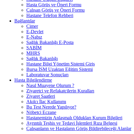
Hasta Görüş ve Öneri Formu
Çalışan Görüş ve Öneri Formu
Hastane Telefon Rehberi
Bağlantılar
Cimer
E-Devlet
E-Nabız
Sağlık Bakanlığı E-Posta
SABİM
MHRS
Sağlık Bakanlığı
Hastane Bilgi Yönetim Sistemi Giriş
Bursa İSM Uzaktan Eğitim Sistemi
Laboratuvar Sonuçları
Hasta Bilgilendirme
Nasıl Muayene Olurum ?
Ziyaretçi ve Refakatçilerin Kuralları
Ziyaret Saatleri
Akılcı İlaç Kullanımı
Bu Test Nerede Yapılıyor?
Nöbetçi Eczane
Hastanemizin Anlaşmalı Oldukları Kurum Bilgileri
Ayrıntılı Teşhis ve Tedavi İşlemleri Rıza Belgesi
Çalışanların ve Hastaların Görüş Bildirebileceği Alanlar