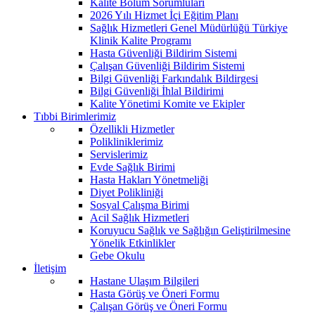
Kalite Bölüm Sorumluları
2026 Yılı Hizmet İçi Eğitim Planı
Sağlık Hizmetleri Genel Müdürlüğü Türkiye
Klinik Kalite Programı
Hasta Güvenliği Bildirim Sistemi
Çalışan Güvenliği Bildirim Sistemi
Bilgi Güvenliği Farkındalık Bildirgesi
Bilgi Güvenliği İhlal Bildirimi
Kalite Yönetimi Komite ve Ekipler
Tıbbi Birimlerimiz
Özellikli Hizmetler
Polikliniklerimiz
Servislerimiz
Evde Sağlık Birimi
Hasta Hakları Yönetmeliği
Diyet Polikliniği
Sosyal Çalışma Birimi
Acil Sağlık Hizmetleri
Koruyucu Sağlık ve Sağlığın Geliştirilmesine
Yönelik Etkinlikler
Gebe Okulu
İletişim
Hastane Ulaşım Bilgileri
Hasta Görüş ve Öneri Formu
Çalışan Görüş ve Öneri Formu