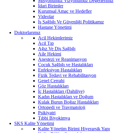
Misyonumuz Vizyonumuz Değerlerimiz
İdari Birimler
Kurumsal Amaç ve Hedefler
Videolar
İş Sağlığı Ve Güvenliği Politikamız
Hastane Yönetimi
Doktorlarımız
Acil Hekimlerimiz
Acil Tıp
Ağız Ve Diş Sağlığı
Aile Hekimi
Anestezi ve Reanimasyon
Çocuk Sağlığı ve Hastalıkları
Enfeksiyon Hastalıkları
Fizik Tedavi ve Rehabilitasyon
Genel Cerrahi
Göz Hastalıkları
İç Hastalıkları (Dahiliye)
Kadın Hastalıkları ve Doğum
Kulak Burun Boğaz Hastalıkları
Ortopedi ve Travmatoloji
Psikiyatri
Tıbbi Biyokimya
SKS Kalite Yönetimi
Kalite Yönetim Birimi Hiyerarşik Yapı