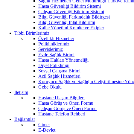
Sağlık Hizmetleri Genel Müdürlüğü Türkiye Klini
Hasta Güvenliği Bildirim Sistemi
Çalışan Güvenliği Bildirim Sistemi
Bilgi Güvenliği Farkındalık Bildirgesi
Bilgi Güvenliği İhlal Bildirimi
Kalite Yönetimi Komite ve Ekipler
Tıbbi Birimlerimiz
Özellikli Hizmetler
Polikliniklerimiz
Servislerimiz
Evde Sağlık Birimi
Hasta Hakları Yönetmeliği
Diyet Polikliniği
Sosyal Çalışma Birimi
Acil Sağlık Hizmetleri
Koruyucu Sağlık ve Sağlığın Geliştirilmesine Yönel
Gebe Okulu
İletişim
Hastane Ulaşım Bilgileri
Hasta Görüş ve Öneri Formu
Çalışan Görüş ve Öneri Formu
Hastane Telefon Rehberi
Bağlantılar
Cimer
E-Devlet