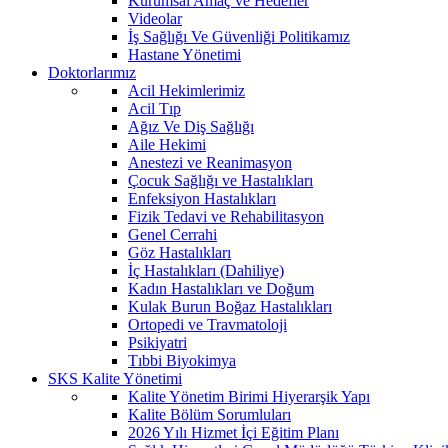
Kurumsal Amaç ve Hedefler
Videolar
İş Sağlığı Ve Güvenliği Politikamız
Hastane Yönetimi
Doktorlarımız
Acil Hekimlerimiz
Acil Tıp
Ağız Ve Diş Sağlığı
Aile Hekimi
Anestezi ve Reanimasyon
Çocuk Sağlığı ve Hastalıkları
Enfeksiyon Hastalıkları
Fizik Tedavi ve Rehabilitasyon
Genel Cerrahi
Göz Hastalıkları
İç Hastalıkları (Dahiliye)
Kadın Hastalıkları ve Doğum
Kulak Burun Boğaz Hastalıkları
Ortopedi ve Travmatoloji
Psikiyatri
Tıbbi Biyokimya
SKS Kalite Yönetimi
Kalite Yönetim Birimi Hiyerarşik Yapı
Kalite Bölüm Sorumluları
2026 Yılı Hizmet İçi Eğitim Planı