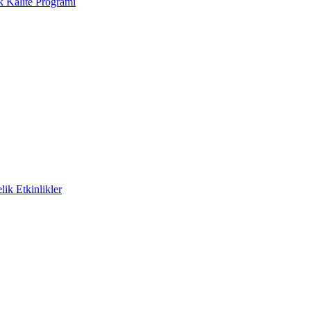
k Kalite Programı
ik Etkinlikler