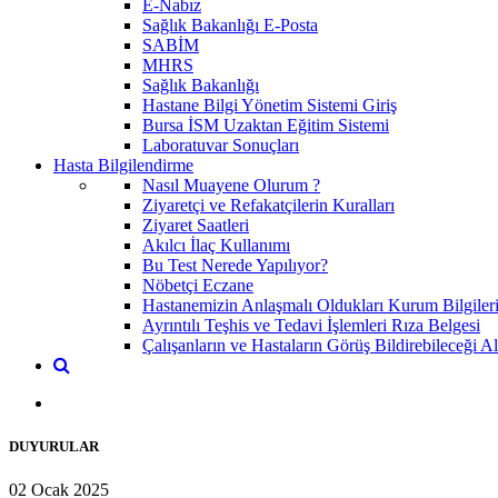
E-Nabız
Sağlık Bakanlığı E-Posta
SABİM
MHRS
Sağlık Bakanlığı
Hastane Bilgi Yönetim Sistemi Giriş
Bursa İSM Uzaktan Eğitim Sistemi
Laboratuvar Sonuçları
Hasta Bilgilendirme
Nasıl Muayene Olurum ?
Ziyaretçi ve Refakatçilerin Kuralları
Ziyaret Saatleri
Akılcı İlaç Kullanımı
Bu Test Nerede Yapılıyor?
Nöbetçi Eczane
Hastanemizin Anlaşmalı Oldukları Kurum Bilgiler
Ayrıntılı Teşhis ve Tedavi İşlemleri Rıza Belgesi
Çalışanların ve Hastaların Görüş Bildirebileceği Al
DUYURULAR
02 Ocak 2025